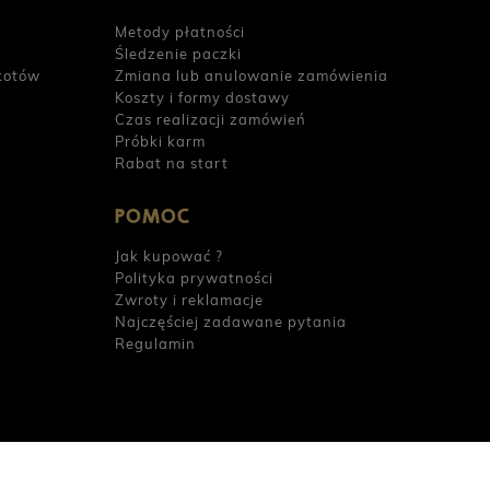
Metody płatności
Śledzenie paczki
kotów
Zmiana lub anulowanie zamówienia
Koszty i formy dostawy
Czas realizacji zamówień
Próbki karm
Rabat na start
POMOC
Jak kupować ?
Polityka prywatności
Zwroty i reklamacje
Najczęściej zadawane pytania
Regulamin