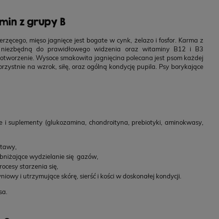
min z grupy B
erzęcego, mięso jagnięce jest bogate w cynk, żelazo i fosfor. Karma z
A, niezbędną do prawidłowego widzenia oraz witaminy B12 i B3
tworzenie. Wysoce smakowita jagnięcina polecana jest psom każdej
zystnie na wzrok, siłę, oraz ogólną kondycję pupila. Psy borykające
 i suplementy (glukozamina, chondroityna, prebiotyki, aminokwasy,
stawy,
obniżające wydzielanie się gazów,
cesy starzenia się,
y i utrzymujące skórę, sierść i kości w doskonałej kondycji.
sa.
 Fresh Pressed Indyk, tłoczona na zimno
YORA All
karma dla dorosłych psów, 12 kg
bezzbożowa s