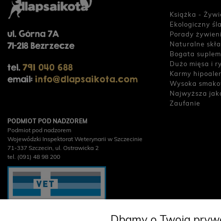
Książka - Żywi
Ekologiczny śl
ul. Górna 7A
Porady żywien
Naturalne skła
71-218 Bezrzecze
Bogata suplem
Dużo mięsa i r
tel.
791 040 688
Karmy hipoale
email:
info@dlapsaikota.com
Wysoka smako
Najwyższa jak
Zaufanie
PODMIOT POD NADZOREM
Podmiot pod nadzorem
Wojewódzki Inspektorat Weterynarii w Szczecinie
71-337 Szczecin, ul. Ostrawicka 2
tel. (091) 48 98 200
Dbamy o Twoją pryw