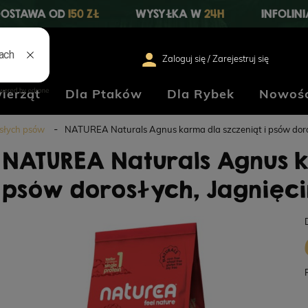
OSTAWA OD
150 ZŁ
WYSYŁKA W
24H
INFOLIN
Zaloguj się / Zarejestruj się
ierząt
Dla Ptaków
Dla Rybek
Nowośc
słych psów
NATUREA Naturals Agnus karma dla szczeniąt i psów doros
NATUREA Naturals Agnus k
psów dorosłych, Jagnięci