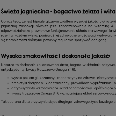
Świeża jagnięcina - bogactwo żelaza i wita
Oprócz tego, że jest hipoalergicznym źródłem wysokiej jakości białka zwi
jagnięciną zaspokoji również psie zapotrzebowanie na witaminę 
odpowiedzialne za prawidłowe funkcjonowanie układu nerwowego i krwio
rasy i w każdym wieku, ponieważ jej zdrowotne właściwości wpływają kor
się z problemami skórnymi, powinny regularnie spożywać jagnięcinę.
Wysoka smakowitość i doskonała jakość:
Naturea to doskonale zbilansowana dieta, bogata w składniki odżywcze
antyoksydanty, kwasy tłuszczowe Omega 3 i 6).
wysoki poziom glukozaminy i chondroityny na zdrowe i elastyczne 
prebiotyki dbające o układ trawienny, prawidłowe wypróżnianie i 
antyoksydanty wzmacniające układ odpornościowy i opóźniające pro
kwasy tłuszczowe Omega 3 i 6 wzmacniające układ sercowo-naczyniow
Tak dobrana dieta przyczynia się do długiego i zdrowego życia każdego p
NATUREA Naturals Agnus karma dla szczeniąt i
TRIBAL
psów dorosłych, Jagnięcina 12 kg