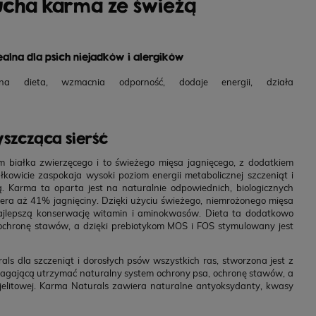
ucha karma ze świeżą
alna dla psich niejadków i alergików
a dieta, wzmacnia odporność, dodaje energii, działa
yszcząca sierść
 białka zwierzęcego i to świeżego mięsa jagnięcego, z dodatkiem
owicie zaspokaja wysoki poziom energii metabolicznej szczeniąt i
. Karma ta oparta jest na naturalnie odpowiednich, biologicznych
a aż 41% jagnięciny. Dzięki użyciu świeżego, niemrożonego mięsa
jlepszą konserwację witamin i aminokwasów. Dieta ta dodatkowo
ochronę stawów, a dzięki prebiotykom MOS i FOS stymulowany jest
s dla szczeniąt i dorosłych psów wszystkich ras, stworzona jest z
magającą utrzymać naturalny system ochrony psa, ochronę stawów, a
 jelitowej. Karma Naturals zawiera naturalne antyoksydanty, kwasy