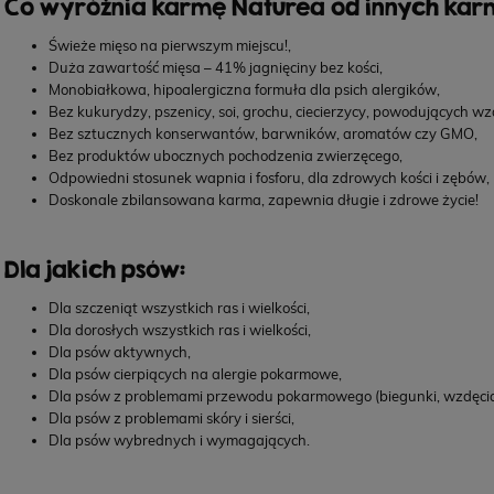
Co wyróżnia karmę Naturea od innych kar
Świeże mięso na pierwszym miejscu!,
279,00 zł
332,
Duża zawartość mięsa – 41% jagnięciny bez kości,
Monobiałkowa, hipoalergiczna formuła dla psich alergików,
Bez kukurydzy, pszenicy, soi, grochu, ciecierzycy, powodujących wzd
Bez sztucznych konserwantów, barwników, aromatów czy GMO,
Bez produktów ubocznych pochodzenia zwierzęcego,
Odpowiedni stosunek wapnia i fosforu, dla zdrowych kości i zębów,
Doskonale zbilansowana karma, zapewnia długie i zdrowe życie!
Dla jakich psów:
Dla szczeniąt wszystkich ras i wielkości,
Dla dorosłych wszystkich ras i wielkości,
Dla psów aktywnych,
Dla psów cierpiących na alergie pokarmowe,
Dla psów z problemami przewodu pokarmowego (biegunki, wzdęcia
Dla psów z problemami skóry i sierści,
Dla psów wybrednych i wymagających.