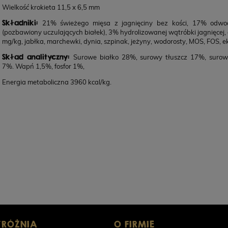
Wielkość krokieta 11,5 x 6,5 mm
Składniki:
21% świeżego mięsa z jagnięciny bez kości, 17% odwodn
(pozbawiony uczulających białek), 3% hydrolizowanej wątróbki jagnięcej
mg/kg, jabłka, marchewki, dynia, szpinak, jeżyny, wodorosty, MOS, FOS, ek
Skład analityczny:
Surowe białko 28%, surowy tłuszcz 17%, suro
7%. Wapń 1,5%, fosfor 1%,
Energia metaboliczna 3960 kcal/kg.
PERRO Jagnięcina z dynią dla psów dorosłych
PERRO
800g
POWIADOM O DOSTĘPNOŚCI
26,90 zł
26,9
YRÓŻNIA
O FIRMIE