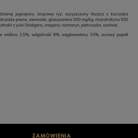
ionej jagnięciny, brązowy ryż, oczyszczony tłuszcz z kurczaka
, drożdże piwne, ziemniaki, glukozamina 500 mg/kg, chondroityna 500
strakt z yuki Shidigera, oregano, rozmaryn, pietruszka, szałwia.
we włókno 2,5%, wilgotność 8%, węglowodany 33%, surowy popiół
 Cielęcina z cukinią dla psów dorosłych
PERRO Struś 
800g
POWIADOM O DOSTĘPNOŚCI
0 zł
23,90 zł
ZAMÓWIENIA