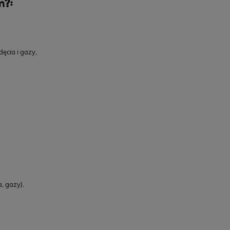
m?:
00 zł
450,00 zł
ęcia i gazy,
, gazy).