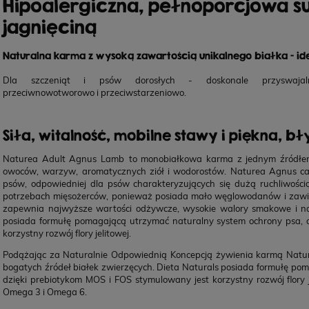
Hipoalergiczna, pełnoporcjowa s
jagnięciną
Naturalna karma z wysoką zawartością unikalnego białka - ide
Dla szczeniąt i psów dorosłych - doskonale przyswajaln
przeciwnowotworowo i przeciwstarzeniowo.
Siła, witalność, mobilne stawy i piękna, bł
Naturea Adult Agnus Lamb
to monobiałkowa karma z jednym źródłem
owoców, warzyw, aromatycznych ziół i wodorostów. Naturea Agnus całk
psów, odpowiedniej dla psów charakteryzujących się dużą ruchliwością
potrzebach mięsożerców, ponieważ posiada mało węglowodanów i zawier
zapewnia najwyższe wartości odżywcze, wysokie walory smakowe i na
posiada formułę pomagającą utrzymać naturalny system ochrony psa, 
korzystny rozwój flory jelitowej.
Podążając za Naturalnie Odpowiednią Koncepcją żywienia karmą Natural
bogatych źródeł białek zwierzęcych. Dieta Naturals posiada formułę po
dzięki prebiotykom MOS i FOS stymulowany jest korzystny rozwój flory
Omega 3 i Omega 6.