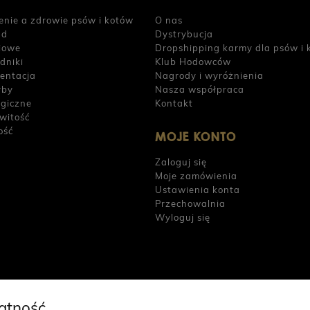
enie a zdrowie psów i kotów
O nas
ad
Dystrybucja
iowe
Dropshipping karmy dla psów i 
dniki
Klub Hodowców
entacja
Nagrody i wyróżnienia
yby
Nasza współpraca
rgiczne
Kontakt
witość
ość
MOJE KONTO
Zaloguj się
Moje zamówienia
Ustawienia konta
Przechowalnia
Wyloguj się
atność