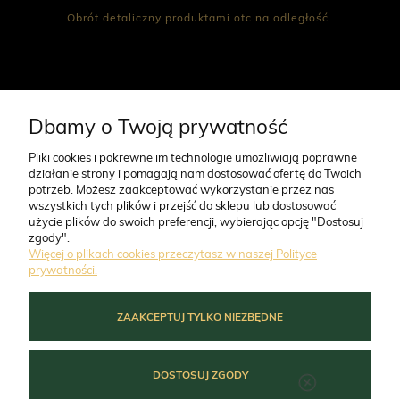
Obrót detaliczny produktami otc na odległość
CO NAS WYRÓŻNIA
Dbamy o Twoją prywatność
Pliki cookies i pokrewne im technologie umożliwiają poprawne
działanie strony i pomagają nam dostosować ofertę do Twoich
O FIRMIE
potrzeb. Możesz zaakceptować wykorzystanie przez nas
wszystkich tych plików i przejść do sklepu lub dostosować
użycie plików do swoich preferencji, wybierając opcję "Dostosuj
ZAMÓWIENIA
zgody".
Więcej o plikach cookies przeczytasz w naszej Polityce
prywatności.
MOJE KONTO
ZAAKCEPTUJ TYLKO NIEZBĘDNE
POMOC
DOSTOSUJ ZGODY