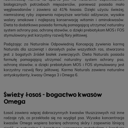
biologicznych potrzebach mięsożerców, ponieważ posiada mało
węglowodanów i zawiera aż 41% łososia. Dzięki użyciu świeżej,
niemrożonej ryby zapewnia najwyższe wartości odżywcze, wysokie
walory smakowe i najlepszą konserwację witamin i aminokwasów.
Dieta ta dodatkowo posiada formułę pomagającą utrzymać naturalny
system ochrony psa, ochronę stawów, a dzięki prebiotykom MOS i FOS
stymulowany jest korzystny rozwój flory jelitowej.
Podążając za Naturalnie Odpowiednią Koncepcją żywienia karmą
Naturals dla szczeniąt i dorosłych psów wszystkich ras, stworzona
jest z bogatych źródeł białek zwierzęcych. Dieta Naturals posiada
formułę pomagającą utrzymać naturalny system ochrony psa,
ochronę stawów, a dzięki prebiotykom MOS i FOS stymulowany jest
korzystny rozwój flory jelitowej. Karma Naturals zawiera naturalne
antyoksydanty, kwasy Omega 3 i Omega 6.
Świeży łosoś - bogactwo kwasów
Omega
Łosoś zawiera więcej dobroczynnych kwasów tłuszczowych niż inne
rodzaje ryb, co przekłada się na wygląd psa. Wysoka koncentracja
kwasów Omega wspiera barierę ochronną skóry i zapewnia lśniącą
sierść, a naturalna L-karnityna wspomaga metabolizm i kondycję