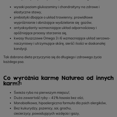
wysoki poziom glukozaminy i chondroityny na zdrowe i
elastyczne stawy,
prebiotyki dbające o układ trawienny, prawidłowe
wypróżnianie i obniżające wydzielanie się gazów,
antyoksydanty wzmacniające układ odpornościowy i
opóźniające procesy starzenia się,
kwasy tłuszczowe Omega 3 i 6 wzmacniające układ sercowo-
naczyniowy i utrzymujące skórę, sierść i kości w doskonałej
kondycji.
Tak dobrana dieta przyczynia się do długiego i zdrowego życia
każdego psa.
Co wyróżnia karmę Naturea od innych
karm?:
Świeża ryba na pierwszym miejscu!,
Duża zawartość ryby – 41% łososia bez ości,
Monobiałkowa, hipoalergiczna formuła dla psich alergików,
Bez kukurydzy, pszenicy, soi, grochu,
ciecierzycy, powodujących wzdęcia i gazy,