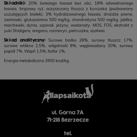
Składniki:
20% świeżego łososia bez ości, 18% odwodnionego
łososia, brązowy ryż, oczyszczony tłuszcz z kurczaka (pozbawiony
uczulających białek), 3% hydrolizowanego łososia, drożdże piwne,
ziemniaki, glukozamina 500 mg/kg, chondroityna 500 mg/kg, jabłka,
marchewki, dynia, szpinak, jeżyny, wodorosty, MOS, FOS, ekstrakt z
yuki Shidigera, oregano, rozmaryn, pietruszka, szałwia.
Skład analityczny:
Surowe białko 28%, surowy tłuszcz 17%,
surowe włókno 2,5%, wilgotność 8%, węglowodany 30%, surowy
popiół 7%. Wapń 1,5%, fosfor 1%,
Energia metaboliczna 3950 kcal/kg.
ul. Górna 7A
71-218 Bezrzecze
tel.