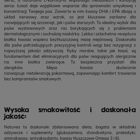
serca. Łosoś daje wyjątkowe wsparcie dla sprawności umysłowej i
koncentracji Twojego psa. Zawarte w nim kwasy DHA i EPA dbają o
układ nerwowy oraz wzrok, co jest kluczowe zarówno dla
rozwijających się szczeniąt, jak i psów starszych. To idealny wybór dla
psów wystawowych oraz ras borykających się z problemami
dermatologicznymi i suchością naskórka. Lekka i szlachetna receptura
białka łososia wspiera beztłuszczową masę mięśniową. Doskonała
dla psów potrzebujących precyzyjnej kontroli wagi bez rezygnacji z
najwyższej jakości odżywczej. Ryby morskie, takie jak łosoś, są
fundamentem diet eliminacyjnych dla psów reagujących alergicznie
na inne białka zwierzęce. To bezpieczna przystań dla
alergików. Mięso łososia skutecznie
rozwiązuje nietolerancję pokarmową, zapewniając komfort trawienia
bez kompromisów smakowych.
Wysoka smakowitość i doskonała
jakość:
Naturea to doskonale zbilansowana dieta, bogata w składniki
odżywcze i suplementy (glukozamina, chondroityna, prebiotyki,
aminokwasy, antyoksydanty, kwasy tłuszczowe Omega 3 i 6).