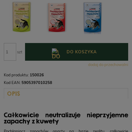
DO KOSZYKA
szt
dodaj do przechowalni
Kod produktu:
150026
Kod EAN:
5905397010258
OPIS
Całkowicie neutralizuje nieprzyjemne
zapachy z kuwety
Pochłaniacz zapachów oparty na bazie zeolitu, całkowicie