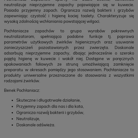
neutralizuje nieprzyjemne zapachy pojawiające się w kuwecie.
Posiada przyjemny zapach. Ogranicza rozwój bakterii i grzybów
zapewniając czystość i higienę kociej toalety. Charakteryzuje się
wysoką zdolnością wchłaniania powstającej wilgoci.
Pochłaniacze zapachów to grupa wyrobów pokrewnych
neutralizatorom, spełniająca podobne funkcje tj. poprawa
parametrów użytkowych żwirków higienicznych oraz usuwanie
zanieczyszczeń pozostawionych przez zwierzęta. Doskonale
adsorbują nieprzyjemne zapachy, dbając jednocześnie o szeroko
pojętą higienę w kuwecie i wokół niej. Dostępne w poręcznych
opakowaniach foliowych ze struną umożliwiającą zamknięcie
preparatu w okresach pomiędzy jego stosowaniem. Pochłaniacze to
produkty uniwersalne przeznaczone do stosowania z wszystkimi
rodzajami żwirków.
Benek Pochłaniacz:
Skuteczne i długotrwałe działanie,
Przyjemny zapach dla nas i dla kota,
Ogranicza rozwój bakterii i grzybów,
Neutralizuje,
Doskonale odświeża.