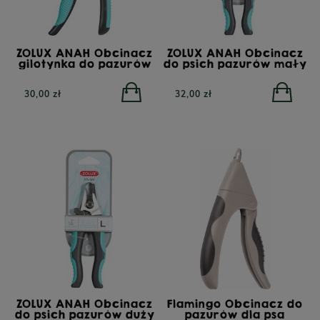
ZOLUX ANAH Obcinacz
ZOLUX ANAH Obcinacz
gilotynka do pazurów
do psich pazurów mały
30,00 zł
32,00 zł
ZOLUX ANAH Obcinacz
Flamingo Obcinacz do
do psich pazurów duży
pazurów dla psa