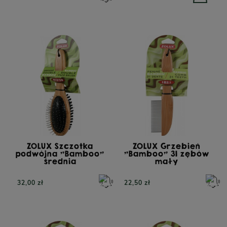
ZOLUX Szczotka
ZOLUX Grzebień
podwójna "Bamboo"
"Bamboo" 31 zębów
średnia
mały
32,00 zł
22,50 zł