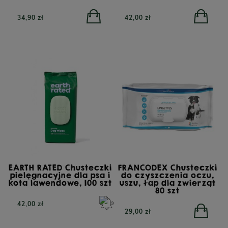
34,90 zł
42,00 zł
EARTH RATED Chusteczki
FRANCODEX Chusteczki
pielęgnacyjne dla psa i
do czyszczenia oczu,
kota lawendowe, 100 szt
uszu, łap dla zwierząt
80 szt
42,00 zł
29,00 zł