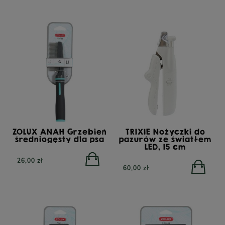
ZOLUX ANAH Grzebień
TRIXIE Nożyczki do
średniogęsty dla psa
pazurów ze światłem
LED, 15 cm
26,00 zł
60,00 zł
TRIBAL Fresh Pressed