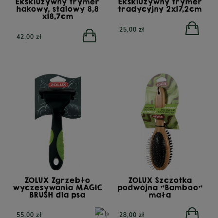
Ekskluzywny trymer
Ekskluzywny trymer
hakowy, stalowy 8,8
tradycyjny 2x17,2cm
x18,7cm
25,00 zł
42,00 zł
ZOLUX Zgrzebło
ZOLUX Szczotka
wyczesywania MAGIC
podwójna "Bamboo"
BRUSH dla psa
mała
55,00 zł
28,00 zł