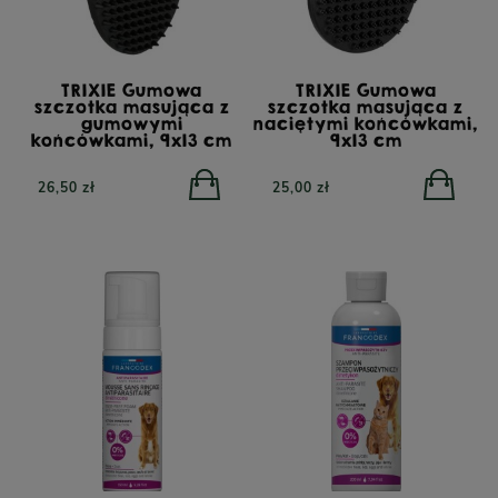
TRIXIE Gumowa
TRIXIE Gumowa
szczotka masująca z
szczotka masująca z
gumowymi
naciętymi końcówkami,
końcówkami, 9x13 cm
9x13 cm
26,50 zł
25,00 zł