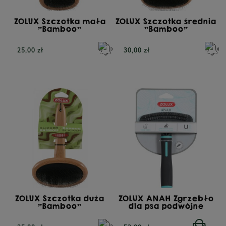
ZOLUX Szczotka mała
ZOLUX Szczotka średnia
"Bamboo"
"Bamboo"
25,00 zł
30,00 zł
ZOLUX Szczotka duża
ZOLUX ANAH Zgrzebło
"Bamboo"
dla psa podwójne