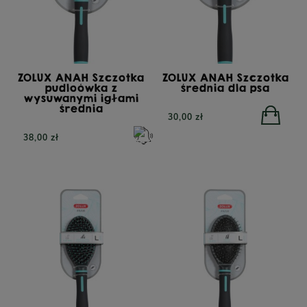
PERRO Cielęcina z
PERRO Struś z cukinią
cukinią dla psów
dla psów dorosłych 400g
dorosłych 800g
ZOLUX ANAH Szczotka
ZOLUX ANAH Szczotka
pudloówka z
średnia dla psa
wysuwanymi igłami
średnia
30,00 zł
38,00 zł
POWIADOM O
DOSTĘPNOŚCI
26,90 zł
23,90 zł