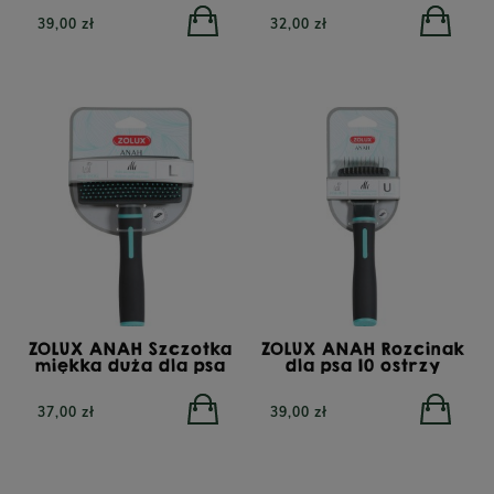
39,00 zł
32,00 zł
ZOLUX ANAH Szczotka
ZOLUX ANAH Rozcinak
miękka duża dla psa
dla psa 10 ostrzy
37,00 zł
39,00 zł