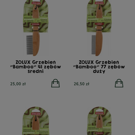
ZOLUX Grzebień
ZOLUX Grzebień
"Bamboo" 41 zębów
"Bamboo" 77 zębów
średni
duży
25,00 zł
26,50 zł