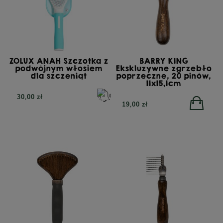
ZOLUX ANAH Szczotka z
BARRY KING
podwójnym włosiem
Ekskluzywne zgrzebło
dla szczeniąt
poprzeczne, 20 pinów,
11x15,1cm
30,00 zł
19,00 zł